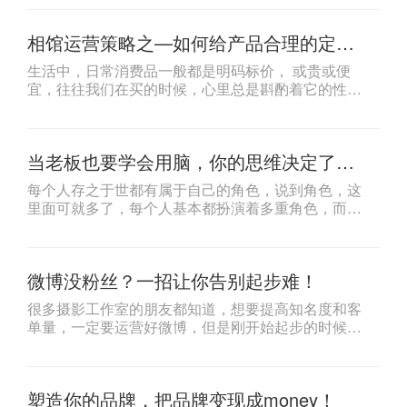
比较感兴趣，且对你拍摄的产品很满意，平时跟你互
动较多、粘性较高的粉丝，这就是我们的垂直粉丝。
相馆运营策略之—如何给产品合理的定
看到这里， 想必大家都知道垂直粉丝的重要性了，今
价？
天就告诉大家一些垂直涨粉的技巧。
生活中，日常消费品一般都是明码标价， 或贵或便
宜，往往我们在买的时候，心里总是斟酌着它的性价
比，到底值不值得购买。价格一般是顾客的首要考虑
因素，所以商家对于商品的定价是异常讲究的。 抛开
其他行业不提，今天我们就摄影工作室该如何给自己
当老板也要学会用脑，你的思维决定了你
的产品定价来讨论讨论，看看需要考虑到哪些方面。
的高度!
每个人存之于世都有属于自己的角色，说到角色，这
里面可就多了，每个人基本都扮演着多重角色，而我
们今天不聊其他，只聊聊我们在工作中的所扮演的角
色。 在工作中，其实我们的角色很鲜明，无非就是两
种，一种是替别人打工，用自己的价值替公司创造财
微博没粉丝？一招让你告别起步难！
富；另一种就是自己当老板，用自己的价值为自己创
造财富。而对于自己当老板这件事呢，又有很多不同
很多摄影工作室的朋友都知道，想要提高知名度和客
的说法，有人说自己是混口饭吃，也有人说自己是在
单量，一定要运营好微博，但是刚开始起步的时候，
做生意，还有人说自己是在创业，听着好像差不多，
没有粉丝怎么整呢？最直接有效的就是花钱投放，当
不都是为自己干活嘛，但小编认为，这里面还真的是
然花钱投放也是讲究渠道方法的，要花对钱、有成
有些差别，自己当老板也可以分为三种不同的类型，
效、低成本才行，有钱也不知道怎么投放？下面就来
分别是营生、生意、创业，我们来看看它们到底不同
塑造你的品牌，把品牌变现成money！
告诉你微博该怎样进行投放。