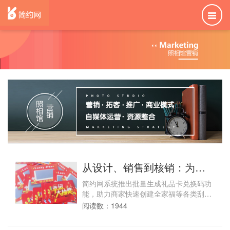
从设计、销售到核销：为照
相馆定制的“新春全家福礼品
简约网系统推出批量生成礼品卡兑换码功
卡”全链路方案
能，助力商家快速创建全家福等各类刮刮
卡，提高门店业绩
阅读数：1944