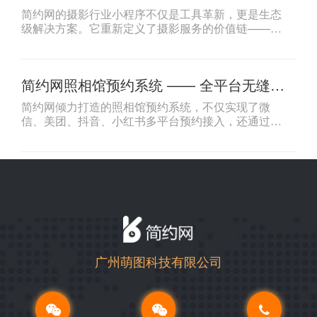
的数字化经营新范式
简约网的摄影行业小程序不仅是工具革新，更是生态
级解决方案。它重新定义了摄影服务的价值链——商
家得以降低获客成本、提升运营效率；用户则享受透
明化、便捷化的消费体验。在AI冲击与消费升级的双
重背景下，这一模式或将成为传统摄影行业数字化转
简约网照相馆预约系统 —— 全平台无缝接
型的标杆，推动行业从“单一服务”向“体验经济”跃迁。
入与全域引流的智能营销利器
简约网倾力打造的照相馆预约系统，不仅实现了微
信、美团、抖音、小红书多平台预约接入，还通过智
能数据分析和全域引流策略，帮助照相馆及摄影工作
室在竞争激烈的市场中脱颖而出。该系统致力于整合
线上线下资源，为商家构建全域营销网络，让每一次
预约都成为品牌传播和客户转化的重要节点。
广州萌图科技有限公司