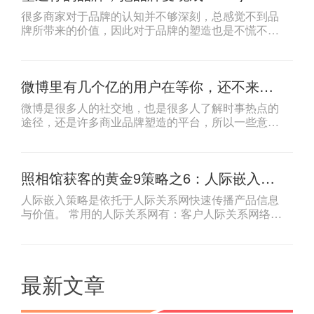
在哪里。
很多商家对于品牌的认知并不够深刻，总感觉不到品
牌所带来的价值，因此对于品牌的塑造也是不慌不忙
的，那么现在就来给大家讲一个品牌，或许大家就能
够有很直观的感受了。韩国艺匠，相信很多摄影师界
的朋友对这个品牌都有所了解，被业界誉为“7年时间
微博里有几个亿的用户在等你，还不来
完成从0到100亿的神话”，它是靠什么发展的这么迅
吗？
速？一句话，就是靠着无与伦比的品牌力量！今天我
微博是很多人的社交地，也是很多人了解时事热点的
们就来聊聊，随着时代的发展，品牌该如何去塑造。
途径，还是许多商业品牌塑造的平台，所以一些意识
比较好的摄影师都纷纷把目光聚焦在了微博上，而一
些还没有意识到微博前景的摄影师则不以为然，今天
就来让你见识下它的重要性和作用吧。
照相馆获客的黄金9策略之6：人际嵌入策
略
人际嵌入策略是依托于人际关系网快速传播产品信息
与价值。 常用的人际关系网有：客户人际关系网络，
意见领袖人际关系网络。 通过人际关系网络传播的信
息信任度高，客户关注度高。
最新文章