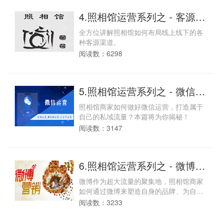
4.照相馆运营系列之 - 客源渠
道篇：照相馆原来竟有这么
全方位讲解照相馆如何布局线上线下的各
多的客源渠道？！你get到了
种客源渠道。
吗？
阅读数：6298
5.照相馆运营系列之 - 微信运
营篇：这里汇聚了上百万的
照相馆商家如何做好微信运营，打造属于
私域流量，还不赶紧来引
自己的私域流量？本篇将为你揭秘！
入？！
阅读数：3147
6.照相馆运营系列之 - 微博运
营篇：高效迅速的塑造品
微博作为超大流量的聚集地，照相馆商家
牌，让你提前迎来收益期！
如何通过微博来塑造自身的品牌、为自己
盈利呢？本篇将为你揭秘！
阅读数：3233