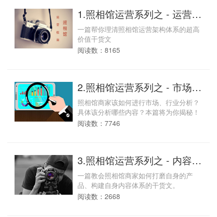
1.照相馆运营系列之 - 运营框
架篇：价值百万的照相馆运
一篇帮你理清照相馆运营架构体系的超高
营框架，你必须get！
价值干货文
阅读数：8165
2.照相馆运营系列之 - 市场分
析篇：照相馆开了那么久没
照相馆商家该如何进行市场、行业分析？
做过市场分析？你需要了解
具体该分析哪些内容？本篇将为你揭秘！
一下！
阅读数：7746
3.照相馆运营系列之 - 内容建
设篇：内容为王，这才是照
一篇教会照相馆商家如何打磨自身的产
相馆商家该构建的内容体
品、构建自身内容体系的干货文。
系！
阅读数：2668